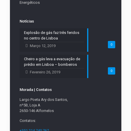
Energéticos
Notícias
Explosão de gás faz três feridos
no centro de Lisboa
0
Março 12, 2019
Cheiro a gás leva a evacuação de
prédio em Lisboa – bombeiros
0
Fevereiro 26, 2019
Morada | Contatos
Largo Poeta Ary dos Santos,
nº5B, Loja A
2650-146 Alfornelos
Contatos:
+351 214 740 767