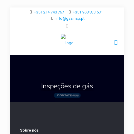
+351 214 740 767
+351 968 833 531
info@gasinsp.pt
I
n
s
p
e
ç
õ
e
s
d
e
g
á
s
CONTATE-NOS
Sobre nós