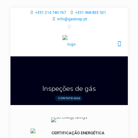
+351 214 740 767
+351 968 833 531
info@gasinsp.pt
I
n
s
p
e
ç
õ
e
s
d
e
g
á
s
CONTATE-NOS
CERTIFICAÇÃO ENERGÉTICA