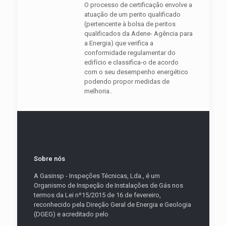
O processo de certificação envolve a
atuação de um perito qualificado
(pertencente à bolsa de peritos
qualificados da Adene- Agência para
a Energia) que verifica a
conformidade regulamentar do
edifício e classifica-o de acordo
com o seu desempenho energético
podendo propor medidas de
melhoria..
Sobre nós
A Gasinsp - Inspeções Técnicas, Lda., é um
Organismo de Inspeção de Instalações de Gás nos
termos da Lei nº15/2015 de 16 de fevereiro,
reconhecido pela Direção Geral de Energia e Geologia
(DGEG) e acreditado pelo